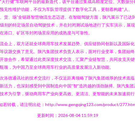
“天行健”车联网平台的最新迭代，该平台通过集成高精度定位、大数据分
预见性维护功能，不仅为车队管理提供了数字化工具，更朝着构建“人、
、货、场”全链路智慧物流生态迈进。在智能驾驶方面，陕汽展示了已达
4级别的特定场景自动驾驶技术，并在封闭测试场地进行了实车演示，展
在港口、矿区等封闭场景应用的成熟度与可靠性。
流会上，双方还就全球商用车技术发展趋势、供应链协同创新以及国际化
等议题交换了意见。陕汽集团技术负责人表示，面对行业变革，集团始终
开放合作，希望通过此类深度技术交流，汇聚产业链智慧，共同攻克关键
瓶颈，为中国乃至全球商用车行业的高质量发展注入新动能。
次洛德通讯社的技术交流行，不仅近距离领略了陕汽集团雄厚的技术底蕴
新活力，也深刻感受到中国制造向中国“智”造跨越的强劲脉搏。陕汽集团
技术为引擎，驱动商用车产业向更高效、更清洁、更智能的未来加速前行
如若转载，请注明出处：http://www.gengqing123.com/product/277.htm
更新时间：2026-08-04 11:59:19